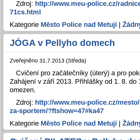
Zdroj:
http://www.meu-police.cz/radnic
71cs.html
Kategorie
Město Police nad Metují
|
Žádn
JÓGA v Pellyho domech
Zveřejněno 31.7.2013 (Středa)
Cvičení pro začátečníky (úterý) a pro pokr
Zahájení v září 2013. Přihlášky od 1. 8. do 
omezen.
Zdroj:
http://www.meu-police.cz/mesto/
za-sportem/?ftshow=47#ka47
Kategorie
Město Police nad Metují
|
Žádn