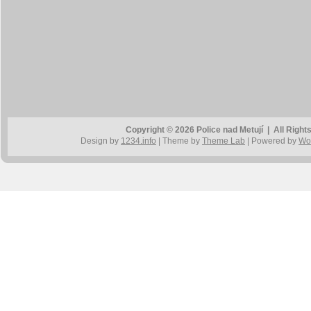
Copyright © 2026 Police nad Metují | All Rig
Design by
1234.info
| Theme by
Theme Lab
| Powered by
Wo