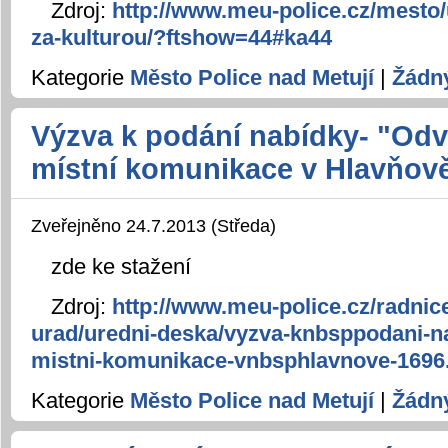
Zdroj:
http://www.meu-police.cz/mesto/
za-kulturou/?ftshow=44#ka44
Kategorie
Město Police nad Metují
|
Žádn
Výzva k podání nabídky- "Od
místní komunikace v Hlavňov
Zveřejněno 24.7.2013 (Středa)
zde ke stažení
Zdroj:
http://www.meu-police.cz/radnic
urad/uredni-deska/vyzva-knbsppodani-n
mistni-komunikace-vnbsphlavnove-1696
Kategorie
Město Police nad Metují
|
Žádn