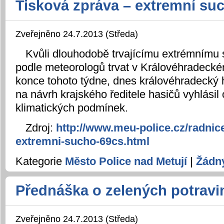
Tisková zpráva – extremní su
Zveřejněno 24.7.2013 (Středa)
Kvůli dlouhodobě trvajícímu extrémnímu 
podle meteorologů trvat v Královéhradecké
konce tohoto týdne, dnes královéhradecký
na návrh krajského ředitele hasičů vyhlási
klimatických podmínek.
Zdroj:
http://www.meu-police.cz/radnice
extremni-sucho-69cs.html
Kategorie
Město Police nad Metují
|
Žádn
Přednáška o zelených potravi
Zveřejněno 24.7.2013 (Středa)