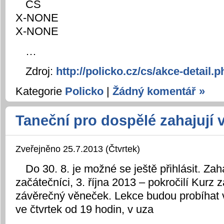
CS
X-NONE
X-NONE
…
Zdroj:
http://policko.cz/cs/akce-detail
Kategorie
Policko
|
Žádný komentář »
Taneční pro dospělé zahajují v
Zveřejněno 25.7.2013 (Čtvrtek)
Do 30. 8. je možné se ještě přihlásit. Zah
začátečníci, 3. října 2013 – pokročilí Kurz z
závěrečný věneček. Lekce budou probíhat 
ve čtvrtek od 19 hodin, v uza