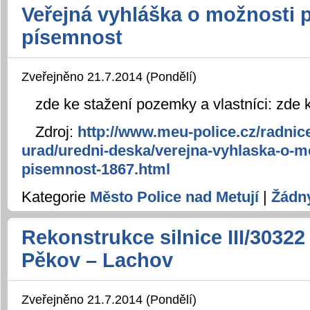
Veřejná vyhláška o možnosti p
písemnost
Zveřejněno 21.7.2014 (Pondělí)
zde ke stažení pozemky a vlastníci: zde 
Zdroj:
http://www.meu-police.cz/radnic
urad/uredni-deska/verejna-vyhlaska-o-mo
pisemnost-1867.html
Kategorie
Město Police nad Metují
|
Žádn
Rekonstrukce silnice III/30322
Pěkov – Lachov
Zveřejněno 21.7.2014 (Pondělí)