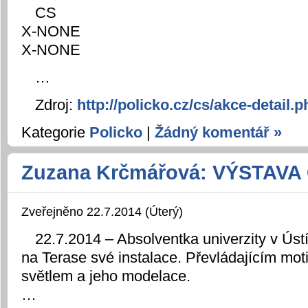
CS
X-NONE
X-NONE
…
Zdroj:
http://policko.cz/cs/akce-detail
Kategorie
Policko
|
Žádný komentář »
Zuzana Krčmářová: VÝSTAV
Zveřejněno 22.7.2014 (Úterý)
22.7.2014 – Absolventka univerzity v Ús
na Terase své instalace. Převládajícím mot
světlem a jeho modelace.
…