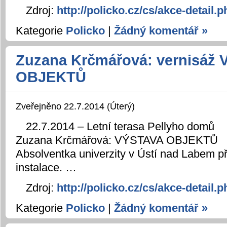
Zdroj:
http://policko.cz/cs/akce-detail
Kategorie
Policko
|
Žádný komentář »
Zuzana Krčmářová: vernisáž
OBJEKTŮ
Zveřejněno 22.7.2014 (Úterý)
22.7.2014 – Letní terasa Pellyho domů
Zuzana Krčmářová: VÝSTAVA OBJEKTŮ
Absolventka univerzity v Ústí nad Labem p
instalace. …
Zdroj:
http://policko.cz/cs/akce-detail
Kategorie
Policko
|
Žádný komentář »