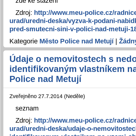
zde ke stažení
Zdroj:
http://www.meu-police.cz/radnic
urad/uredni-deska/vyzva-k-podani-nabid
pred-smutecni-sini-v-polici-nad-metuji-1
Kategorie
Město Police nad Metují
|
Žádn
Údaje o nemovitostech s ned
identifikovaným vlastníkem n
Police nad Metují
Zveřejněno 27.7.2014 (Neděle)
seznam
Zdroj:
http://www.meu-police.cz/radnic
urad/uredni-deska/udaje-o-nemovitostec