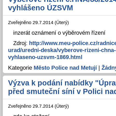
vyhlášeno ÚZSVM
Zveřejněno 29.7.2014 (Úterý)
inzerát oznámení o výběrovém řízení
Zdroj:
http://www.meu-police.cz/radnic
urad/uredni-deska/vyberove-rizeni-chna-
vyhlaseno-uzsvm-1869.html
Kategorie
Město Police nad Metují
|
Žádn
Výzva k podání nabídky "Úpra
před smuteční síní v Polici na
Zveřejněno 29.7.2014 (Úterý)