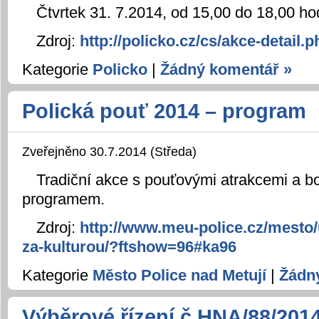
Čtvrtek 31. 7.2014, od 15,00 do 18,00 h
Zdroj:
http://policko.cz/cs/akce-detail
Kategorie
Policko
|
Žádný komentář »
Polická pouť 2014 – program
Zveřejněno 30.7.2014 (Středa)
Tradiční akce s pouťovými atrakcemi a
programem.
Zdroj:
http://www.meu-police.cz/mesto/
za-kulturou/?ftshow=96#ka96
Kategorie
Město Police nad Metují
|
Žádn
Výběrové řízení č.HNA/88/2014