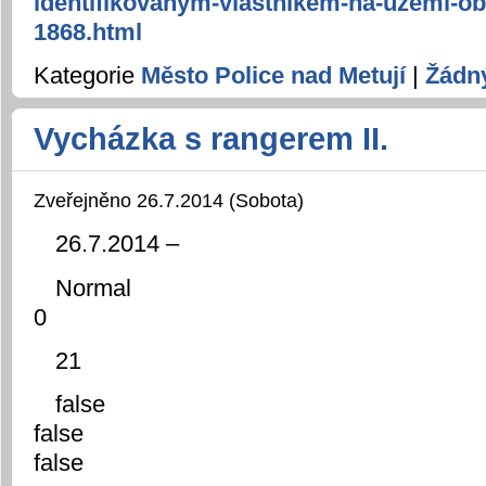
identifikovanym-vlastnikem-na-uzemi-ob
1868.html
Kategorie
Město Police nad Metují
|
Žádn
Vycházka s rangerem II.
Zveřejněno 26.7.2014 (Sobota)
26.7.2014 –
Normal
0
21
false
false
false