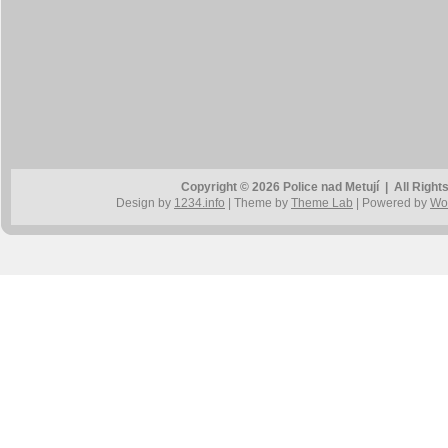
Copyright © 2026 Police nad Metují | All Rig
Design by
1234.info
| Theme by
Theme Lab
| Powered by
Wo