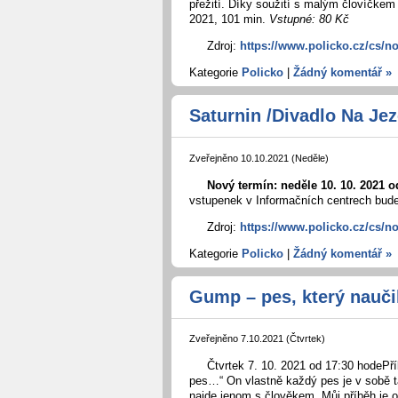
přežití. Díky soužití s malým človíčke
2021, 101 min.
Vstupné: 80 Kč
Zdroj:
https://www.policko.cz/cs/n
Kategorie
Policko
|
Žádný komentář »
Saturnin /Divadlo Na Jez
Zveřejněno 10.10.2021 (Neděle)
Nový termín: neděle 10. 10. 2021 
vstupenek v Informačních centrech bud
Zdroj:
https://www.policko.cz/cs/no
Kategorie
Policko
|
Žádný komentář »
Gump – pes, který naučil 
Zveřejněno 7.10.2021 (Čtvrtek)
Čtvrtek 7. 10. 2021 od 17:30 hodePř
pes…“ On vlastně každý pes je v sobě tak
najde jenom s člověkem. Můj příběh je o