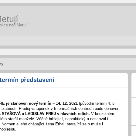
etují
olice nad Metují
zy
 termín představení
 je stanoven nový termín – 14. 12. 2021
(původní termín 4. 5.
 platnosti. Prodej vstupenek v Informačních centrech bude obnoven,
STAŠOVÁ a LADISLAV FREJ v hlavních rolích.
V kouzelném
 léto starší manželé. Věčně brblající, nepraktický a naschvál i
 Normen a jeho chápající žena Ethel, starající se o muže i
noblesou.