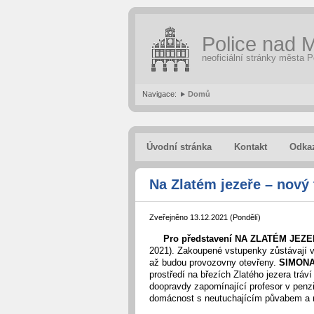
Police nad M
neoficiální stránky města P
Navigace:
Domů
Úvodní stránka
Kontakt
Odka
Na Zlatém jezeře – nový
Zveřejněno 13.12.2021 (Pondělí)
Pro představení NA ZLATÉM JEZEŘE
2021). Zakoupené vstupenky zůstávají v
až budou provozovny otevřeny.
SIMONA 
prostředí na březích Zlatého jezera tráví
doopravdy zapomínající profesor v penzi
domácnost s neutuchajícím půvabem a 