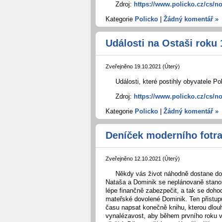
Zdroj:
https://www.policko.cz/cs/n
Kategorie
Policko
|
Žádný komentář »
Události na Ostaši roku 
Zveřejněno 19.10.2021 (Úterý)
Události, které postihly obyvatele Pol
Zdroj:
https://www.policko.cz/cs/no
Kategorie
Policko
|
Žádný komentář »
Deníček moderního fotra
Zveřejněno 12.10.2021 (Úterý)
Někdy vás život náhodně dostane do s
Nataša a Dominik se neplánovaně stanou
lépe finančně zabezpečit, a tak se doh
mateřské dovolené Dominik. Ten přistup
času napsat konečně knihu, kterou dlou
vynalézavost, aby během prvního roku v