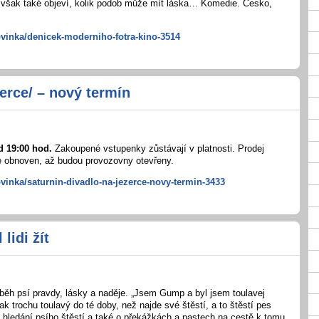
m však také objeví, kolik podob může mít láska… Komedie. Česko,
ovinka/denicek-moderniho-fotra-kino-3514
erce/ – nový termín
od 19:00 hod.
Zakoupené vstupenky zůstávají v platnosti. Prodej
e obnoven, až budou provozovny otevřeny.
vinka/saturnin-divadlo-na-jezerce-novy-termin-3433
lidi žít
íběh psí pravdy, lásky a naděje. „Jsem Gump a byl jsem toulavej
 trochu toulavý do té doby, než najde své štěstí, a to štěstí pes
 hledání psího štěstí a také o překážkách a pastech na cestě k tomu