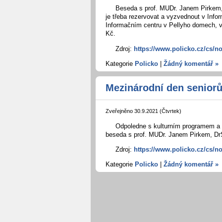
Beseda s prof. MUDr. Janem Pirkem,
je třeba rezervovat a vyzvednout v Infor
Informačním centru v Pellyho domech, v
Kč.
Zdroj:
https://www.policko.cz/cs/n
Kategorie
Policko
|
Žádný komentář »
Mezinárodní den senior
Zveřejněno 30.9.2021 (Čtvrtek)
Odpoledne s kulturním programem a 
beseda s prof. MUDr. Janem Pirkem, Dr
Zdroj:
https://www.policko.cz/cs/n
Kategorie
Policko
|
Žádný komentář »