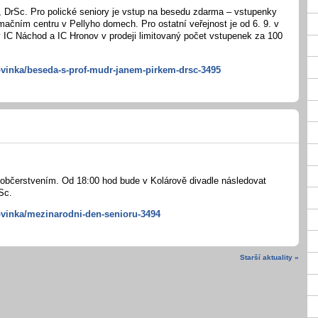
 DrSc. Pro polické seniory je vstup na besedu zdarma – vstupenky
mačním centru v Pellyho domech. Pro ostatní veřejnost je od 6. 9. v
 IC Náchod a IC Hronov v prodeji limitovaný počet vstupenek za 100
ovinka/beseda-s-prof-mudr-janem-pirkem-drsc-3495
ů
občerstvením. Od 18:00 hod bude v Kolárově divadle následovat
Sc.
ovinka/mezinarodni-den-senioru-3494
Starší aktuality »