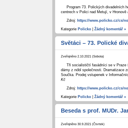
Program 73. Polických divadelních 
centrech v Polici nad Metují, v Hronově
Zdroj:
https://www.policko.cz/cs/no
Kategorie
Policko
|
Žádný komentář »
Světáci – 73. Polické div
Zveřejněno 2.10.2021 (Sobota)
Tři socialističtí fasádníci se v Praze 
dámy z nóbl společnosti. Dramatizace z
Součka. Prodej vstupenek v Informačníc
Kč
Zdroj:
https://www.policko.cz/cs/no
Kategorie
Policko
|
Žádný komentář »
Beseda s prof. MUDr. Ja
Zveřejněno 30.9.2021 (Čtvrtek)