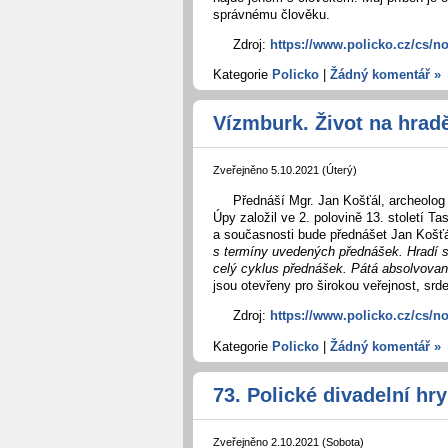
správnému člověku.
Zdroj:
https://www.policko.cz/cs/no
Kategorie
Policko
|
Žádný komentář »
Vízmburk. Život na hrad
Zveřejněno 5.10.2021 (Úterý)
Přednáší Mgr. Jan Košťál, archeolo
Úpy založil ve 2. polovině 13. století T
a současnosti bude přednášet Jan Košť
s termíny uvedených přednášek. Hradí s
celý cyklus přednášek.
Pátá absolvovan
jsou otevřeny pro širokou veřejnost, s
Zdroj:
https://www.policko.cz/cs/n
Kategorie
Policko
|
Žádný komentář »
73. Polické divadelní hry
Zveřejněno 2.10.2021 (Sobota)