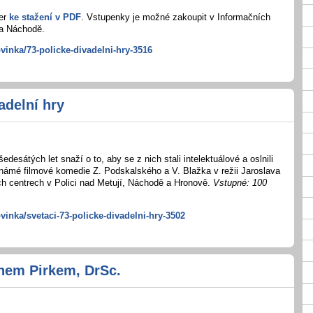
her
ke stažení v PDF
. Vstupenky je možné zakoupit v Informačních
 a Náchodě.
vinka/73-policke-divadelni-hry-3516
adelní hry
šedesátých let snaží o to, aby se z nich stali intelektuálové a oslnili
námé filmové komedie Z. Podskalského a V. Blažka v režii Jaroslava
h centrech v Polici nad Metují, Náchodě a Hronově.
Vstupné: 100
vinka/svetaci-73-policke-divadelni-hry-3502
nem Pirkem, DrSc.