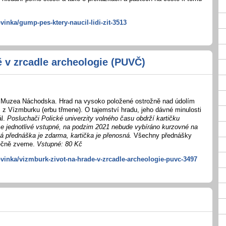
vinka/gump-pes-ktery-naucil-lidi-zit-3513
ě v zrcadle archeologie (PUVČ)
g Muzea Náchodska. Hrad na vysoko položené ostrožně nad údolím
as z Vízmburku (erbu třmene). O tajemství hradu, jeho dávné minulosti
ál.
Posluchači Polické univerzity volného času obdrží kartičku
e jednotlivé vstupné, na podzim 2021 nebude vybíráno kurzovné na
á přednáška je zdarma, kartička je přenosná.
Všechny přednášky
rdečně zveme.
Vstupné: 80 Kč
ovinka/vizmburk-zivot-na-hrade-v-zrcadle-archeologie-puvc-3497