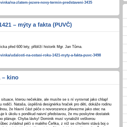
ovinka/na-zlatem-jezere-novy-termin-predstaveni-3435
1421 – mýty a fakta (PUVČ)
icka před 600 lety, přiblíží historik Mgr. Jan Tůma.
vinka/udalosti-na-ostasi-roku-1421-myty-a-fakta-puvc-3498
 – kino
ituace, kterou nečekáte, ale musíte se s ní vyrovnat jako chlap!
 rodiči. Nataša, úspěšná designérka hraček pro děti, dokáže rodinu
odnou, že hlavní část péče o novorozence převezme jako otec na
uje k úkolu s poněkud naivní představou, že mu poskytne dostatek
ho plánuje. Chyba lávky! Dominik musí vynaložit veškerou
ůbec zvládnul péči o malého Čeňka, z níž se chvílemi stává boj o