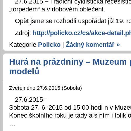
27.6.2015 – Tradiční cyklistická recesist
„torpedem“ a v dobovém oblečení.
Opět jsme se rozhodli uspořádat již 19. r
Zdroj:
http://policko.cz/cs/akce-detail
Kategorie
Policko
|
Žádný komentář »
Hurá na prázdniny – Muzeum 
modelů
Zveřejněno 27.6.2015 (Sobota)
27.6.2015 –
Sobota 27. 6. 2015 od 15:00 hodi n v Muz
Konec školního roku je tady a s ním i tolik
…