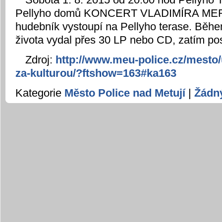
Pellyho domů KONCERT VLADIMÍRA MERT
hudebník vystoupí na Pellyho terase. Běh
života vydal přes 30 LP nebo CD, zatím po
Zdroj:
http://www.meu-police.cz/mesto/
za-kulturou/?ftshow=163#ka163
Kategorie
Město Police nad Metují
|
Žádn