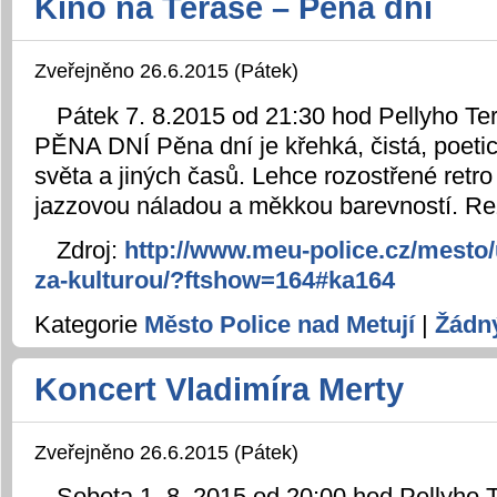
Kino na Terase – Pěna dní
Zveřejněno 26.6.2015 (Pátek)
Pátek 7. 8.2015 od 21:30 hod Pellyho T
PĚNA DNÍ Pěna dní je křehká, čistá, poeti
světa a jiných časů. Lehce rozostřené retro
jazzovou náladou a měkkou barevností. Re
Zdroj:
http://www.meu-police.cz/mesto/
za-kulturou/?ftshow=164#ka164
Kategorie
Město Police nad Metují
|
Žádn
Koncert Vladimíra Merty
Zveřejněno 26.6.2015 (Pátek)
Sobota 1. 8. 2015 od 20:00 hod Pellyho 