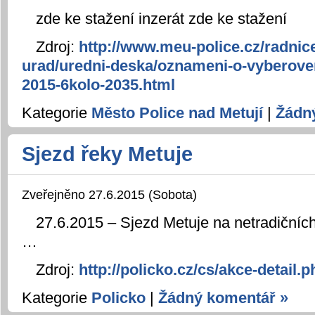
zde ke stažení inzerát zde ke stažení
Zdroj:
http://www.meu-police.cz/radnic
urad/uredni-deska/oznameni-o-vyberove
2015-6kolo-2035.html
Kategorie
Město Police nad Metují
|
Žádn
Sjezd řeky Metuje
Zveřejněno 27.6.2015 (Sobota)
27.6.2015 – Sjezd Metuje na netradičních
…
Zdroj:
http://policko.cz/cs/akce-detail
Kategorie
Policko
|
Žádný komentář »