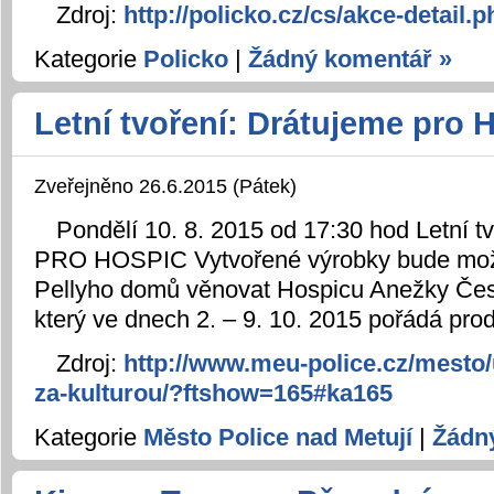
Zdroj:
http://policko.cz/cs/akce-detail
Kategorie
Policko
|
Žádný komentář »
Letní tvoření: Drátujeme pro 
Zveřejněno 26.6.2015 (Pátek)
Pondělí 10. 8. 2015 od 17:30 hod Letní
PRO HOSPIC Vytvořené výrobky bude možn
Pellyho domů věnovat Hospicu Anežky Česk
který ve dnech 2. – 9. 10. 2015 pořádá prod
Zdroj:
http://www.meu-police.cz/mesto/
za-kulturou/?ftshow=165#ka165
Kategorie
Město Police nad Metují
|
Žádn