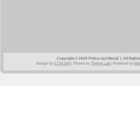
Copyright © 2026 Police nad Metují | All Rig
Design by
1234.info
| Theme by
Theme Lab
| Powered by
Wo