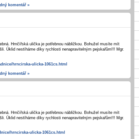
dný komentář »
ebná. Hrnčířská ulička je potřebnou nábližkou. Bohužel musíte mít
šli. Úklid nestíháme díky rychlosti nenapravitelným pejskařům!!! Mgr.
adnice/hrncirska-ulicka-1061cs.html
dný komentář »
ebná. Hrnčířská ulička je potřebnou nábližkou. Bohužel musíte mít
šli. Úklid nestíháme díky rychlosti nenapravitelným pejskařům!!! Mgr.
dnice/hrncirska-ulicka-1061cs.html