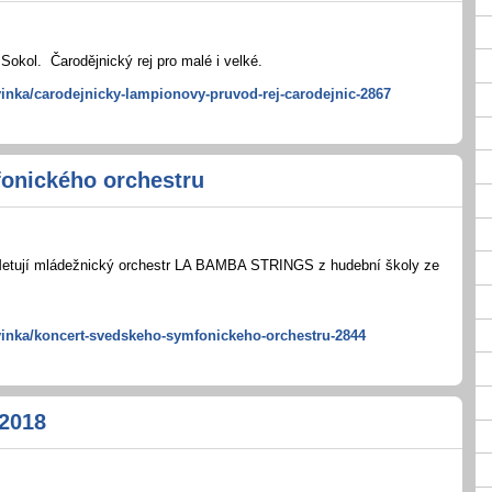
Sokol. Čarodějnický rej pro malé i velké.
vinka/carodejnicky-lampionovy-pruvod-rej-carodejnic-2867
onického orchestru
 Metují mládežnický orchestr LA BAMBA STRINGS z hudební školy ze
vinka/koncert-svedskeho-symfonickeho-orchestru-2844
2018