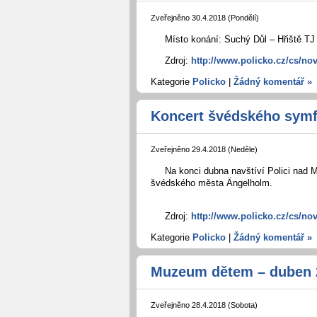
Zveřejněno 30.4.2018 (Pondělí)
Místo konání: Suchý Důl – Hřiště TJ 
Zdroj:
http://www.policko.cz/cs/no
Kategorie
Policko
|
Žádný komentář »
Koncert švédského symf
Zveřejněno 29.4.2018 (Neděle)
Na konci dubna navštíví Polici nad
švédského města Ängelholm.
Zdroj:
http://www.policko.cz/cs/no
Kategorie
Policko
|
Žádný komentář »
Muzeum dětem – duben 
Zveřejněno 28.4.2018 (Sobota)