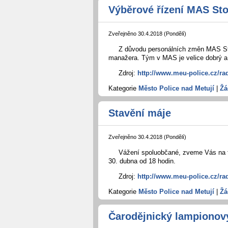
Výběrové řízení MAS Sto
Zveřejněno 30.4.2018 (Pondělí)
Z důvodu personálních změn MAS Sto
manažera. Tým v MAS je velice dobrý a v
Zdroj:
http://www.meu-police.cz/ra
Kategorie
Město Police nad Metují
|
Žá
Stavění máje
Zveřejněno 30.4.2018 (Pondělí)
Vážení spoluobčané, zveme Vás na t
30. dubna od 18 hodin.
Zdroj:
http://www.meu-police.cz/ra
Kategorie
Město Police nad Metují
|
Žá
Čarodějnický lampionový