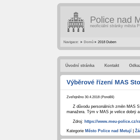
Police nad M
neoficiální stránky města P
Navigace:
Domů
2018 Duben
Úvodní stránka
Kontakt
Odka
Výběrové řízení MAS Sto
Zveřejněno 30.4.2018 (Pondělí)
Z důvodu personálních změn MAS Sto
manažera. Tým v MAS je velice dobrý a v
Zdroj:
https://www.meu-police.cz/r
Kategorie
Město Police nad Metují
|
Žá