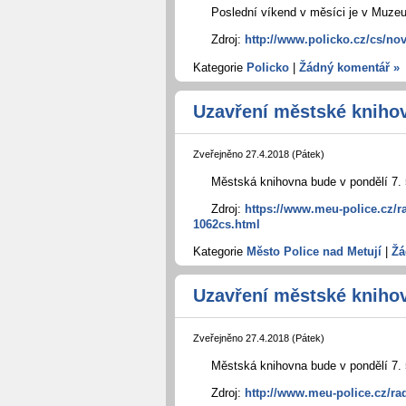
Poslední víkend v měsíci je v Muzeu 
Zdroj:
http://www.policko.cz/cs/n
Kategorie
Policko
|
Žádný komentář »
Uzavření městské knihov
Zveřejněno 27.4.2018 (Pátek)
Městská knihovna bude v pondělí 7. 
Zdroj:
https://www.meu-police.cz/r
1062cs.html
Kategorie
Město Police nad Metují
|
Žá
Uzavření městské knihov
Zveřejněno 27.4.2018 (Pátek)
Městská knihovna bude v pondělí 7. 
Zdroj:
http://www.meu-police.cz/ra