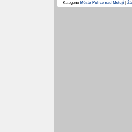
Kategorie
Město Police nad Metují
|
Žá