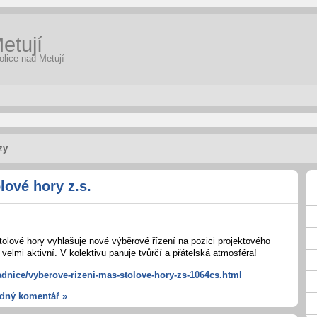
etují
olice nad Metují
zy
lové hory z.s.
lové hory vyhlašuje nové výběrové řízení na pozici projektového
elmi aktivní. V kolektivu panuje tvůrčí a přátelská atmosféra!
adnice/vyberove-rizeni-mas-stolove-hory-zs-1064cs.html
dný komentář »