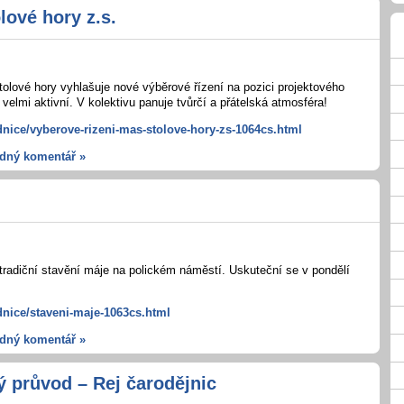
lové hory z.s.
lové hory vyhlašuje nové výběrové řízení na pozici projektového
elmi aktivní. V kolektivu panuje tvůrčí a přátelská atmosféra!
dnice/vyberove-rizeni-mas-stolove-hory-zs-1064cs.html
dný komentář »
radiční stavění máje na polickém náměstí. Uskuteční se v pondělí
dnice/staveni-maje-1063cs.html
dný komentář »
 průvod – Rej čarodějnic