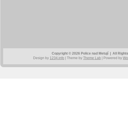
Copyright © 2026 Police nad Metují | All Rig
Design by
1234.info
| Theme by
Theme Lab
| Powered by
Wo