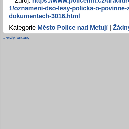
Zdroj:
https://www.policenm.cz/urad/ur
1/oznameni-dso-lesy-policka-o-povinne-
dokumentech-3016.html
Kategorie
Město Police nad Metují
|
Žádn
« Novější aktuality