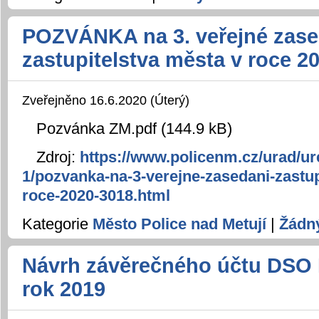
POZVÁNKA na 3. veřejné zase
zastupitelstva města v roce 2
Zveřejněno 16.6.2020 (Úterý)
Pozvánka ZM.pdf (144.9 kB)
Zdroj:
https://www.policenm.cz/urad/ur
1/pozvanka-na-3-verejne-zasedani-zastup
roce-2020-3018.html
Kategorie
Město Police nad Metují
|
Žádn
Návrh závěrečného účtu DSO 
rok 2019