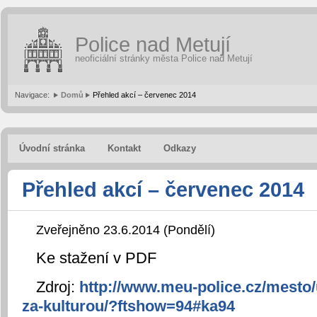
Police nad Metují
neoficiální stránky města Police nad Metují
Navigace:
Domů
Přehled akcí – červenec 2014
Úvodní stránka
Kontakt
Odkazy
Přehled akcí – červenec 2014
Zveřejněno 23.6.2014 (Pondělí)
Ke stažení v PDF
Zdroj:
http://www.meu-police.cz/mesto/
za-kulturou/?ftshow=94#ka94