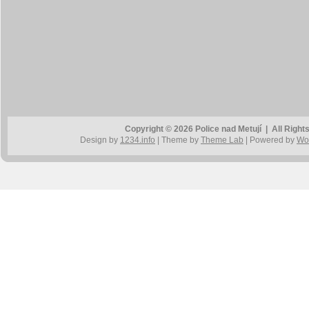
Copyright © 2026 Police nad Metují | All Rig
Design by
1234.info
| Theme by
Theme Lab
| Powered by
Wo