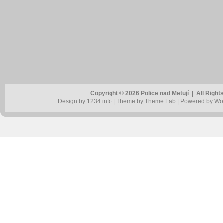
Copyright © 2026 Police nad Metují | All Rig
Design by
1234.info
| Theme by
Theme Lab
| Powered by
Wo