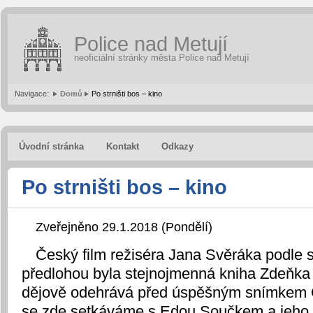
Police nad Metují
neoficiální stránky města Police nad Metují
Navigace:
Domů
Po strništi bos – kino
Úvodní stránka
Kontakt
Odkazy
Po strništi bos – kino
Zveřejněno 29.1.2018 (Pondělí)
Český film režiséra Jana Svěráka podle 
předlohou byla stejnojmenná kniha Zdeňka
dějově odehrává před úspěšným snímkem 
se zde setkáváme s Edou Součkem a jeho 