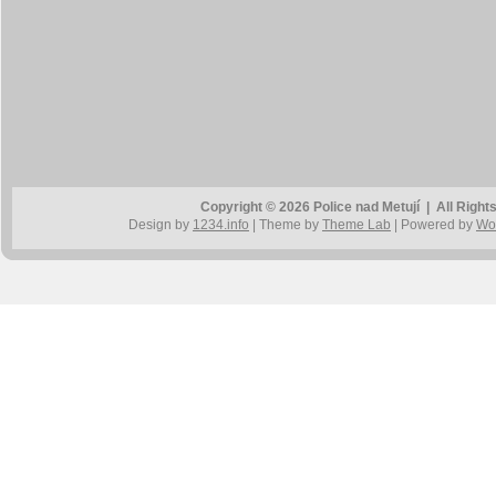
Copyright © 2026 Police nad Metují | All Rig
Design by
1234.info
| Theme by
Theme Lab
| Powered by
Wo