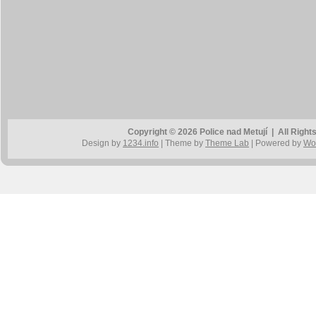
Copyright © 2026 Police nad Metují | All Rig
Design by
1234.info
| Theme by
Theme Lab
| Powered by
Wo